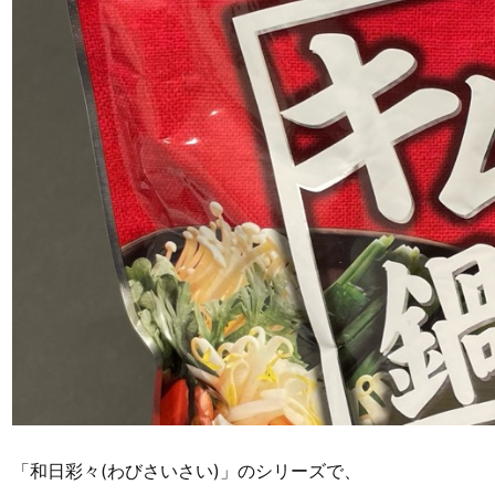
「和日彩々(わびさいさい)」のシリーズで、