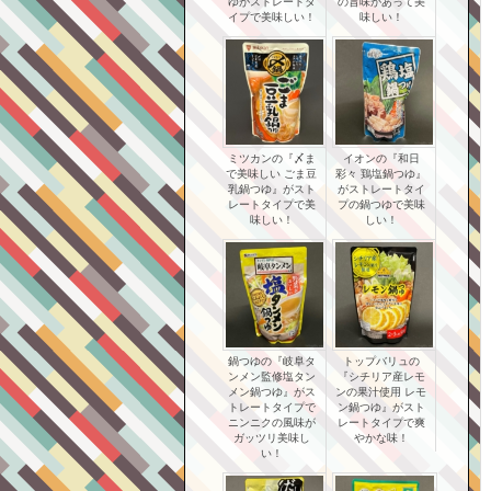
ゆがストレートタ
の旨味があって美
イプで美味しい！
味しい！
ミツカンの『〆ま
イオンの『和日
で美味しい ごま豆
彩々 鶏塩鍋つゆ』
乳鍋つゆ』がスト
がストレートタイ
レートタイプで美
プの鍋つゆで美味
味しい！
しい！
鍋つゆの『岐阜タ
トップバリュの
ンメン監修塩タン
『シチリア産レモ
メン鍋つゆ』がス
ンの果汁使用 レモ
トレートタイプで
ン鍋つゆ』がスト
ニンニクの風味が
レートタイプで爽
ガッツリ美味し
やかな味！
い！