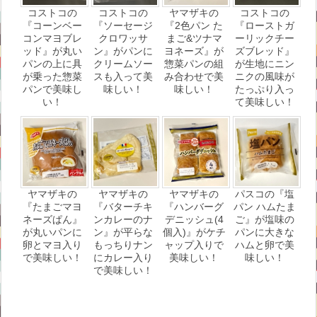
コストコの
コストコの
ヤマザキの
コストコの
『コーンベー
『ソーセージ
『2色パン た
『ローストガ
コンマヨブレ
クロワッサ
まご&ツナマ
ーリックチー
ッド』が丸い
ン』がパンに
ヨネーズ』が
ズブレッド』
パンの上に具
クリームソー
惣菜パンの組
が生地にニン
が乗った惣菜
スも入って美
み合わせで美
ニクの風味が
パンで美味し
味しい！
味しい！
たっぷり入っ
い！
て美味しい！
ヤマザキの
ヤマザキの
ヤマザキの
パスコの『塩
『たまごマヨ
『バターチキ
『ハンバーグ
パン ハムたま
ネーズぱん』
ンカレーのナ
デニッシュ(4
ご』が塩味の
が丸いパンに
ン』が平らな
個入)』がケチ
パンに大きな
卵とマヨ入り
もっちりナン
ャップ入りで
ハムと卵で美
で美味しい！
にカレー入り
美味しい！
味しい！
で美味しい！