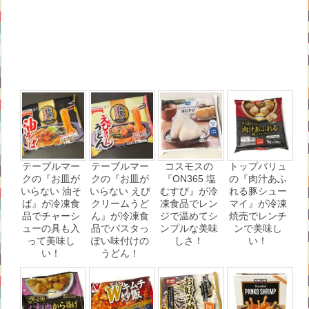
テーブルマー
テーブルマー
コスモスの
トップバリュ
クの『お⽫が
クの『お皿が
『ON365 塩
の『肉汁あふ
いらない 油そ
いらない えび
むすび』が冷
れる豚シュー
ば』が冷凍食
クリームうど
凍食品でレン
マイ』が冷凍
品でチャーシ
ん』が冷凍食
ジで温めてシ
焼売でレンチ
ューの具も入
品でパスタっ
ンプルな美味
ンで美味し
って美味し
ぽい味付けの
しさ！
い！
い！
うどん！