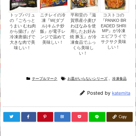
トップバリュ
ニチレイの冷
平和堂の『滋
コストコの
の『ごろっと
凍『W(ダブ
賀県産小麦び
『PANKO BR
うまい むね肉
ル)キムチ炒
わほなみを使
EADED SHRI
MP』が冷凍
から揚げ』が
飯』が電子レ
用したお好み
エビフライで
冷凍唐揚げで
ンジで温めて
焼 豚玉』が冷
サクサク美味
大きな肉で美
美味しい！
凍食品でふっ
しい！
味しい！
くら美味し
い！
テーブルマーク
お皿がいらないシリーズ
,
冷凍食品
Posted by
katemita
B!
Copy