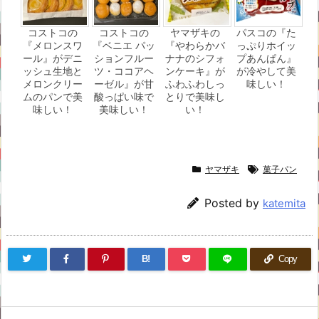
コストコの
コストコの
ヤマザキの
パスコの『た
『メロンスワ
『ベニエ パッ
『やわらかバ
っぷりホイッ
ール』がデニ
ションフルー
ナナのシフォ
プあんぱん』
ッシュ生地と
ツ・ココアヘ
ンケーキ』が
が冷やして美
メロンクリー
ーゼル』が甘
ふわふわしっ
味しい！
ムのパンで美
酸っぱい味で
とりで美味し
味しい！
美味しい！
い！
ヤマザキ
菓子パン
Posted by
katemita
B!
Copy