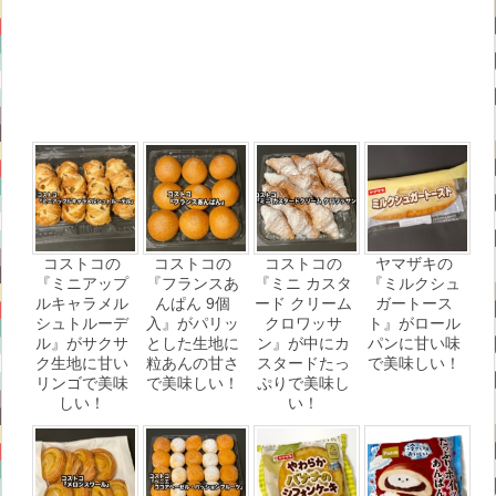
コストコの
コストコの
コストコの
ヤマザキの
『ミニアップ
『フランスあ
『ミニ カスタ
『ミルクシュ
ルキャラメル
んぱん 9個
ード クリーム
ガートース
シュトルーデ
入』がパリッ
クロワッサ
ト』がロール
ル』がサクサ
とした生地に
ン』が中にカ
パンに甘い味
ク生地に甘い
粒あんの甘さ
スタードたっ
で美味しい！
リンゴで美味
で美味しい！
ぷりで美味し
しい！
い！