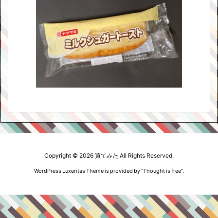
Copyright ©
2026
買てみた
All Rights Reserved.
WordPress Luxeritas Theme is provided by "
Thought is free
".