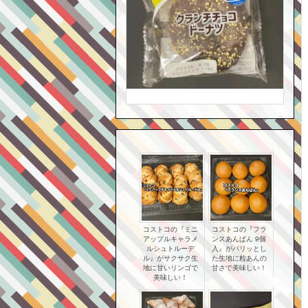
コストコの『ミニ
コストコの『フラ
アップルキャラメ
ンスあんぱん 9個
ルシュトルーデ
入』がパリッとし
ル』がサクサク生
た生地に粒あんの
地に甘いリンゴで
甘さで美味しい！
美味しい！