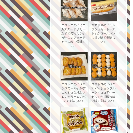
コストコの『ミニ
ヤマザキの『ミル
カスタード クリー
クシュガートース
ム クロワッサン』
ト』がロールパン
が中にカスタード
に甘い味で美味し
たっぷりで美味し
い！
い！
コストコの『メロ
コストコの『ベニ
ンスワール』がデ
エ パッションフル
ニッシュ生地とメ
ーツ・ココアヘー
ロンクリームのパ
ゼル』が甘酸っぱ
ンで美味しい！
い味で美味しい！