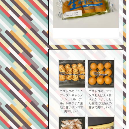
コストコの『ミニ
コストコの『フラ
アップルキャラメ
ンスあんぱん 9個
ルシュトルーデ
入』がパリッとし
ル』がサクサク生
た生地に粒あんの
地に甘いリンゴで
甘さで美味しい！
美味しい！