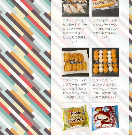
コストコの『ミニ
ヤマザキの『ミル
カスタード クリー
クシュガートース
ム クロワッサン』
ト』がロールパン
が中にカスタード
に甘い味で美味し
たっぷりで美味し
い！
い！
コストコの『メロ
コストコの『ベニ
ンスワール』がデ
エ パッションフル
ニッシュ生地とメ
ーツ・ココアヘー
ロンクリームのパ
ゼル』が甘酸っぱ
ンで美味しい！
い味で美味しい！