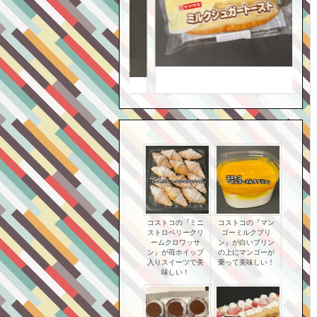
コストコの『ミニ
コストコの『マン
ストロベリークリ
ゴーミルクプリ
ームクロワッサ
ン』が白いプリン
ン』が苺ホイップ
の上にマンゴーが
入りスイーツで美
乗って美味しい！
味しい！