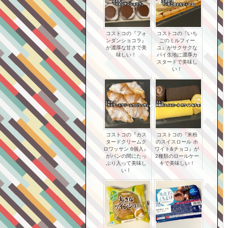
コストコの『フォ
コストコの『いち
ンダンショコラ』
ごのミルフィー
が濃厚な甘さで美
ユ』がサクサクな
味しい！
パイ生地に濃厚カ
スタードで美味し
い！
コストコの『カス
コストコの『米粉
タードクリームク
のスイスロール ホ
ロワッサン 6個入』
ワイト&チョコ』が
がパンの間にたっ
2種類のロールケー
ぷり入って美味し
キで美味しい！
い！