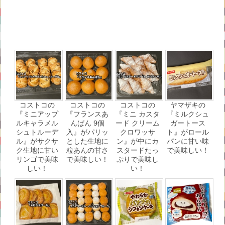
コストコの
コストコの
コストコの
ヤマザキの
『ミニアップ
『フランスあ
『ミニ カスタ
『ミルクシュ
ルキャラメル
んぱん 9個
ード クリーム
ガートース
シュトルーデ
入』がパリッ
クロワッサ
ト』がロール
ル』がサクサ
とした生地に
ン』が中にカ
パンに甘い味
ク生地に甘い
粒あんの甘さ
スタードたっ
で美味しい！
リンゴで美味
で美味しい！
ぷりで美味し
しい！
い！