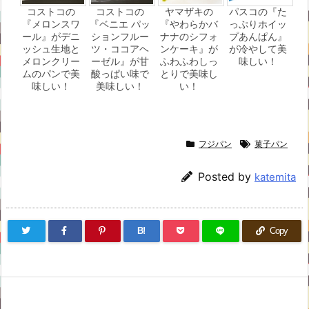
コストコの
コストコの
ヤマザキの
パスコの『た
『メロンスワ
『ベニエ パッ
『やわらかバ
っぷりホイッ
ール』がデニ
ションフルー
ナナのシフォ
プあんぱん』
ッシュ生地と
ツ・ココアヘ
ンケーキ』が
が冷やして美
メロンクリー
ーゼル』が甘
ふわふわしっ
味しい！
ムのパンで美
酸っぱい味で
とりで美味し
味しい！
美味しい！
い！
フジパン
菓子パン
Posted by
katemita
B!
Copy