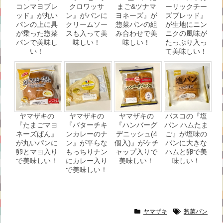
コンマヨブレ
クロワッサ
まご&ツナマ
ーリックチー
ッド』が丸い
ン』がパンに
ヨネーズ』が
ズブレッド』
パンの上に具
クリームソー
惣菜パンの組
が生地にニン
が乗った惣菜
スも入って美
み合わせで美
ニクの風味が
パンで美味し
味しい！
味しい！
たっぷり入っ
い！
て美味しい！
ヤマザキの
ヤマザキの
ヤマザキの
パスコの『塩
『たまごマヨ
『バターチキ
『ハンバーグ
パン ハムたま
ネーズぱん』
ンカレーのナ
デニッシュ(4
ご』が塩味の
が丸いパンに
ン』が平らな
個入)』がケチ
パンに大きな
卵とマヨ入り
もっちりナン
ャップ入りで
ハムと卵で美
で美味しい！
にカレー入り
美味しい！
味しい！
で美味しい！
ヤマザキ
惣菜パン