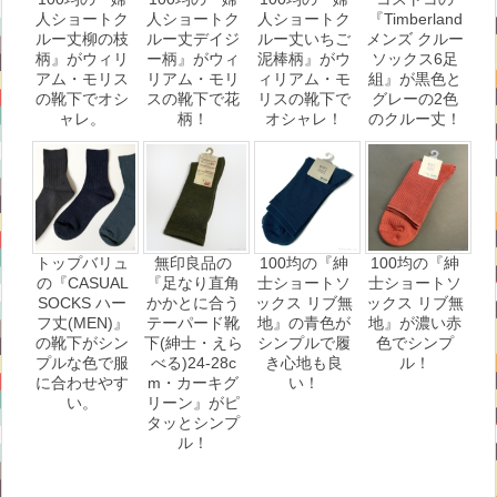
人ショートク
人ショートク
人ショートク
『Timberland
ルー丈柳の枝
ルー丈デイジ
ルー丈いちご
メンズ クルー
柄』がウィリ
ー柄』がウィ
泥棒柄』がウ
ソックス6足
アム・モリス
リアム・モリ
ィリアム・モ
組』が黒色と
の靴下でオシ
スの靴下で花
リスの靴下で
グレーの2色
ャレ。
柄！
オシャレ！
のクルー丈！
トップバリュ
無印良品の
100均の『紳
100均の『紳
の『CASUAL
『足なり直角
士ショートソ
士ショートソ
SOCKS ハー
かかとに合う
ックス リブ無
ックス リブ無
フ丈(MEN)』
テーパード靴
地』の青色が
地』が濃い赤
の靴下がシン
下(紳士・えら
シンプルで履
色でシンプ
プルな色で服
べる)24-28c
き心地も良
ル！
に合わせやす
m・カーキグ
い！
い。
リーン』がピ
タッとシンプ
ル！