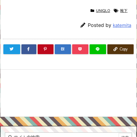
UNIQLO
靴下
Posted by
katemita
B!
Copy