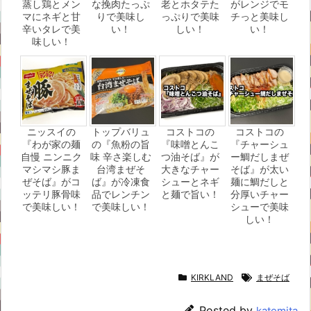
蒸し鶏とメン
な挽肉たっぷ
老とホタテた
がレンジでモ
マにネギと甘
りで美味し
っぷりで美味
チっと美味し
辛いタレで美
い！
しい！
い！
味しい！
ニッスイの
トップバリュ
コストコの
コストコの
『わが家の麺
の『魚粉の旨
『味噌とんこ
『チャーシュ
自慢 ニンニク
味 辛さ楽しむ
つ油そば』が
ー鯛だしまぜ
マシマシ豚ま
台湾まぜそ
大きなチャー
そば』が太い
ぜそば』がコ
ば』が冷凍食
シューとネギ
麺に鯛だしと
ッテリ豚骨味
品でレンチン
と麺で旨い！
分厚いチャー
で美味しい！
で美味しい！
シューで美味
しい！
KIRKLAND
まぜそば
Posted by
katemita