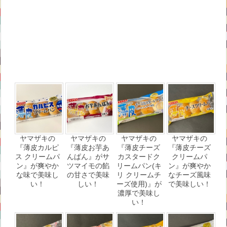
ヤマザキの
ヤマザキの
ヤマザキの
ヤマザキの
『薄皮カルピ
『薄皮お芋あ
『薄皮チーズ
『薄皮チーズ
ス クリームパ
んぱん』がサ
カスタードク
クリームパ
ン』が爽やか
ツマイモの餡
リームパン(キ
ン』が爽やか
な味で美味し
の甘さで美味
リ クリームチ
なチーズ風味
い！
しい！
ーズ使用)』が
で美味しい！
濃厚で美味し
い！