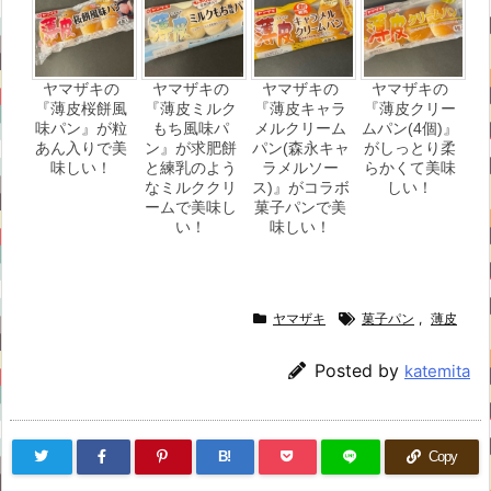
ヤマザキの
ヤマザキの
ヤマザキの
ヤマザキの
『薄皮桜餅風
『薄皮ミルク
『薄皮キャラ
『薄皮クリー
味パン』が粒
もち風味パ
メルクリーム
ムパン(4個)』
あん入りで美
ン』が求肥餅
パン(森永キャ
がしっとり柔
味しい！
と練乳のよう
ラメルソー
らかくて美味
なミルククリ
ス)』がコラボ
しい！
ームで美味し
菓子パンで美
い！
味しい！
ヤマザキ
菓子パン
,
薄皮
Posted by
katemita
B!
Copy