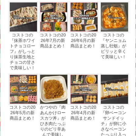
コストコの
コストコの20
コストコの20
コストコの
『抹茶ホワイ
26年7月の新
26年6月の新
『ヤンニョム
トチョコロー
商品まとめ！
商品まとめ！
蒸し牡蛎』が
フ』がしっと
ピリッと辛く
り抹茶生地と
て美味しい！
チョコの甘さ
で美味しい！
コストコの20
かつやの『肉
コストコの20
コストコの
26年5月の新
あんかけロー
26年4月の新
『卵ベーコン
商品まとめ！
スカツ丼』が
商品まとめ！
サンドイッ
ひき肉たっぷ
チ』が卵に小
りのピリ辛あ
さなベーコン
んで美味し
たっぷり入っ