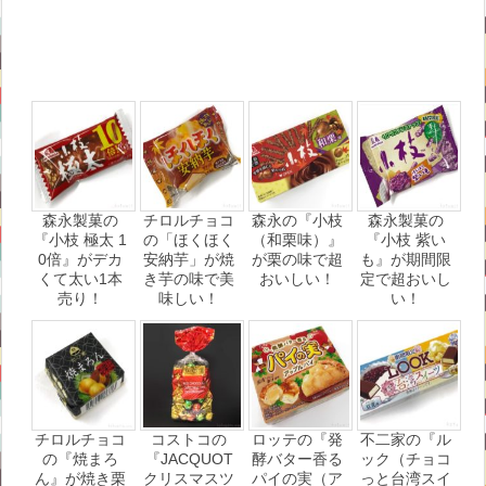
森永製菓の
チロルチョコ
森永の『小枝
森永製菓の
『小枝 極太 1
の「ほくほく
（和栗味）』
『小枝 紫い
0倍』がデカ
安納芋」が焼
が栗の味で超
も』が期間限
くて太い1本
き芋の味で美
おいしい！
定で超おいし
売り！
味しい！
い！
チロルチョコ
コストコの
ロッテの『発
不二家の『ル
の『焼まろ
『JACQUOT
酵バター香る
ック（チョコ
ん』が焼き栗
クリスマスツ
パイの実（ア
っと台湾スイ