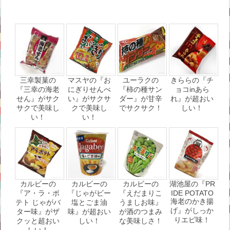
三幸製菓の
マスヤの『お
ユーラクの
きららの『チ
『三幸の海老
にぎりせんべ
『柿の種サン
ョコinあら
せん』がサク
い』がサクサ
ダー』が甘辛
れ』が超おい
サクで美味し
クで美味し
でサクサク！
しい！
い！
い！
カルビーの
カルビーの
カルビーの
湖池屋の『PR
『ア・ラ・ポ
『じゃがビー
『えだまりこ
IDE POTATO
海老のかき揚
テト じゃがバ
塩とごま油
うましお味』
げ』がしっか
ター味』がザ
味』が超おい
が酒のつまみ
りエビ味！
クッと超おい
しい！
な美味しさ！