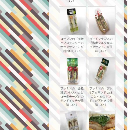
い！
ローソンの『海老
ヴィドフランスの
とブロッコリーの
『海老タルタルエ
サラダサンド』が
ッグサンド』が美
超おいしい！
味しい！
ファミマの『全粒
ファミマの『プレ
粉ボンレスハムと
ミアムサンド たま
ゴーダチーズ』の
ごとハムのサン
サンドイッチが美
ド』が耳付きで美
味しい！
味しい！