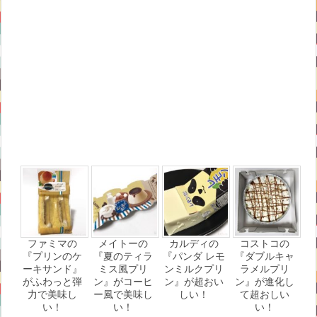
ファミマの
メイトーの
カルディの
コストコの
『プリンのケ
『夏のティラ
『パンダ レモ
『ダブルキャ
ーキサンド』
ミス風プリ
ンミルクプリ
ラメルプリ
がふわっと弾
ン』がコーヒ
ン』が超おい
ン』が進化し
力で美味し
ー風で美味し
しい！
て超おしい
い！
い！
い！