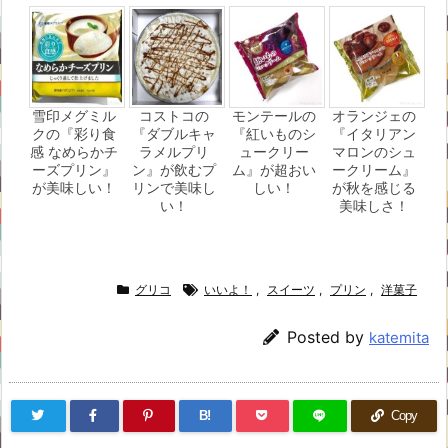
雪印メグミル
コストコの
モンテールの
オランジェの
クの『彩り食
『ダブルキャ
『紅いものシ
『イタリアン
感 なめらかチ
ラメルプリ
ュークリー
マロンのシュ
ーズプリン』
ン』が飲むプ
ム』が超おい
ークリーム』
が美味しい！
リンで美味し
しい！
が秋を感じる
い！
美味しさ！
グリコ
いいよ！
,
スイーツ
,
プリン
,
洋菓子
Posted by
katemita
B!
Copy