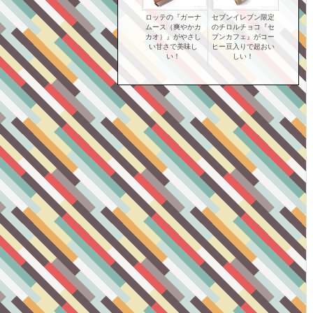
ロッテの『ガーナ
セブンイレブン限定
ムース（爽やかカ
のチロルチョコ『セ
カオ）』がやさし
ブンカフェ』がコー
い甘さで美味し
ヒー豆入りで超おい
い！
しい！