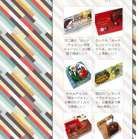
い！
不二家の『ルック
ロッテの『ガーナ
（チョコっと台湾
しっとりショコラ
スイーツ）』が2種
ケーキ』がパクッ
類で美味しい！
と美味しい！
チロルチョコの
明治の『レモンマ
『朝ヨーグルト』
ーブルチョコレー
が爽やかグミ入り
ト』が夏限定で爽
で美味しい！
やか美味しい！