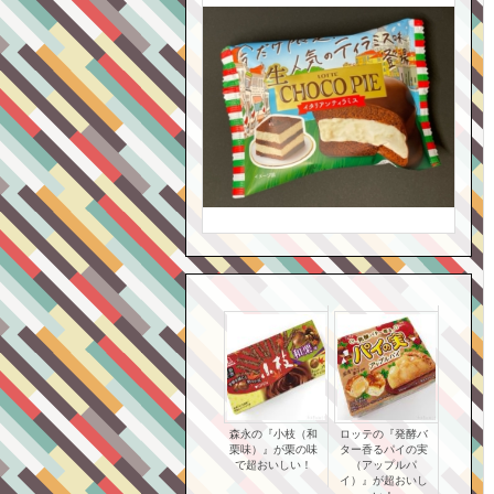
森永の『小枝（和
ロッテの『発酵バ
栗味）』が栗の味
ター香るパイの実
で超おいしい！
（アップルパ
イ）』が超おいし