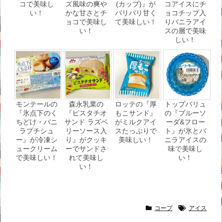
コで美味し
ズ風味の爽や
(カップ)』が
コアイスにチ
い！
かな甘さとチ
パリパリ甘く
ョコチップ入
ョコで美味し
て美味しい！
りバニラアイ
い！
スの層で美味
しい！
モンテールの
森永乳業の
ロッテの『厚
トップバリュ
『氷点下のく
『ピスタチオ
もこサンド』
の『ブルーソ
ちどけ・バニ
サンド ラズベ
がミルクアイ
ーダ&フロー
ラプチシュ
リーソース入
スたっぷりで
ト』が氷とバ
ー』が冷凍シ
り』がクッキ
美味しい！
ニラアイスの
ュークリーム
ーでサンドさ
味で美味し
で美味しい！
れて美味し
い！
い！
コープ
アイス