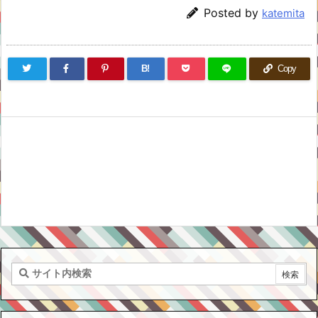
Posted by
katemita
B!
Copy