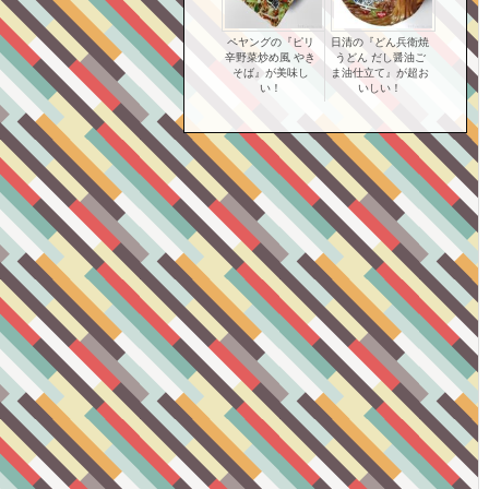
ペヤングの『ピリ
日清の『どん兵衛焼
辛野菜炒め風 やき
うどん だし醤油ご
そば』が美味し
ま油仕立て』が超お
い！
いしい！