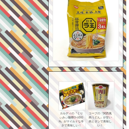
カルディの『くり
コープの『関西風
ぃみぃ咖喱O-UDO
肉うどん』が甘い
N』がマイルドな辛
肉とダシで美味し
さで美味しい！
い！