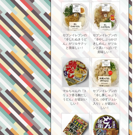
セブンイレブンの
セブンイレブンの
『冷したぬきうど
『冷やしぶっかけ
ん』がツルサクッ
きしめん』がツル
と美味しい！
ンと具いっぱいで
美味しい！
マルちゃんの『ト
セブンイレブンの
リュフ香る鯛だし
『冷し豚しゃぶう
うどん』が超おい
どん（ゆずジュレ
しい！
入り）』が超おい
しい！