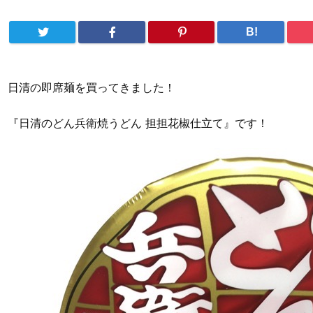
B!
日清の即席麺を買ってきました！
『日清のどん兵衛焼うどん 担担花椒仕立て』です！