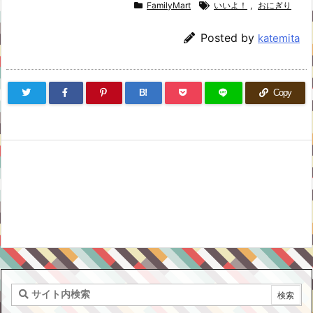
FamilyMart
いいよ！
,
おにぎり
Posted by
katemita
B!
Copy