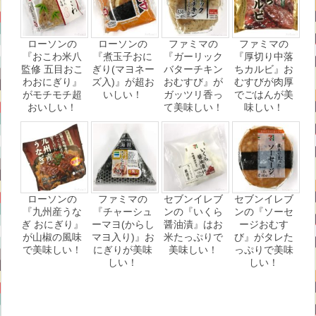
ローソンの
ローソンの
ファミマの
ファミマの
『おこわ米八
『煮玉子おに
『ガーリック
『厚切り中落
監修 五目おこ
ぎり(マヨネー
バターチキン
ちカルビ』お
わおにぎり』
ズ入)』が超お
おむすび』が
むすびが肉厚
がモチモチ超
いしい！
ガッツリ香っ
でごはんが美
おいしい！
て美味しい！
味しい！
ローソンの
ファミマの
セブンイレブ
セブンイレブ
『九州産うな
『チャーシュ
ンの『いくら
ンの『ソーセ
ぎ おにぎり』
ーマヨ(からし
醤油漬』はお
ージおむす
が山椒の風味
マヨ入り)』お
米たっぷりで
び』がタレた
で美味しい！
にぎりが美味
美味しい！
っぷりで美味
しい！
しい！