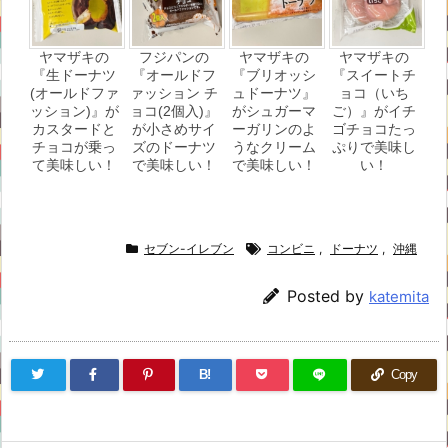
ヤマザキの
フジパンの
ヤマザキの
ヤマザキの
『生ドーナツ
『オールドフ
『ブリオッシ
『スイートチ
(オールドファ
ァッション チ
ュドーナツ』
ョコ（いち
ッション)』が
ョコ(2個入)』
がシュガーマ
ご）』がイチ
カスタードと
が小さめサイ
ーガリンのよ
ゴチョコたっ
チョコが乗っ
ズのドーナツ
うなクリーム
ぷりで美味し
て美味しい！
で美味しい！
で美味しい！
い！
セブン-イレブン
コンビニ
,
ドーナツ
,
沖縄
Posted by
katemita
B!
Copy