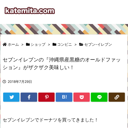
ホーム
>
ショップ
>
コンビニ
>
セブン-イレブン
セブンイレブンの『沖縄県産黒糖のオールドファッ
ション』がザクザク美味しい！
2018年7月29日
B!
セブンイレブンでドーナツを買ってきました！