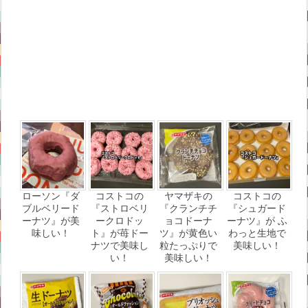
ローソン『ダ
コストコの
ヤマザキの
コストコの
ブルベリード
『ストロベリ
『クランチチ
『シュガード
ーナツ』が美
ークロドッ
ョコドーナ
ーナツ』が ふ
味しい！
ト』が苺ドー
ツ』が黄色い
わっと生地で
ナツで美味し
粒たっぷりで
美味しい！
い！
美味しい！