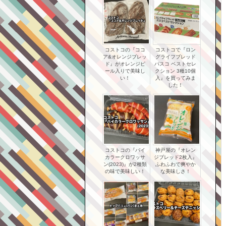
コストコの『ココ
コストコで『ロン
ア&オレンジブレッ
グライフブレッド
ド』がオレンジピ
パスコ ベストセレ
ール入りで美味し
クション 3種10個
い！
入』を買ってみま
した！
コストコの『バイ
神戸屋の『オレン
カラークロワッサ
ジブレッド2枚入』
ン(2023)』が2種類
ふわふわで爽やか
の味で美味しい！
な美味しさ！