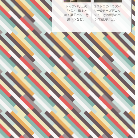
トップバリュの
コストコの『ラズベ
「パン」総まと
リー&チーズデニッ
め！菓子パン・惣
シュ』が2種類のパ
菜パンなど。
ンで超おいしい！