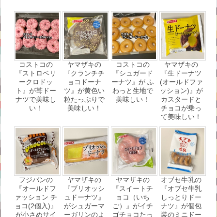
コストコの
ヤマザキの
コストコの
ヤマザキの
『ストロベリ
『クランチチ
『シュガード
『生ドーナツ
ークロドッ
ョコドーナ
ーナツ』が ふ
(オールドファ
ト』が苺ドー
ツ』が黄色い
わっと生地で
ッション)』が
ナツで美味し
粒たっぷりで
美味しい！
カスタードと
い！
美味しい！
チョコが乗っ
て美味しい！
フジパンの
ヤマザキの
ヤマザキの
オブセ牛乳の
『オールドフ
『ブリオッシ
『スイートチ
『オブセ牛乳
ァッション チ
ュドーナツ』
ョコ（いち
しっとりドー
ョコ(2個入)』
がシュガーマ
ご）』がイチ
ナツ』が個包
が小さめサイ
ーガリンのよ
ゴチョコたっ
装のミニドー