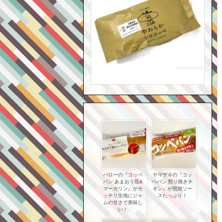
バローの『コッペ
ヤマザキの『コッ
パン あまおう苺&
ペパン 照り焼きチ
マーガリン』がモ
キン』が照焼ソー
ッチリ生地にジャ
スたっぷり！
ムの甘さで美味し
い！