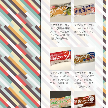
ヤマザキの『コッ
フジパンの『牛乳
ペパン(西尾の抹茶
コッペ』がミルク
入りクリーム＆ホ
ホイップたっぷり
イップ)』が濃い抹
で美味しい！
茶の味で美味し
い！
フジパンの『関牛
ヤマザキの『コッ
乳コッペ』がミル
ペパン(チーズ)雪印
クホイップの甘さ
メグミルク監修』
でもっちり美味し
が角切りチーズ入
い！
りで美味しい！