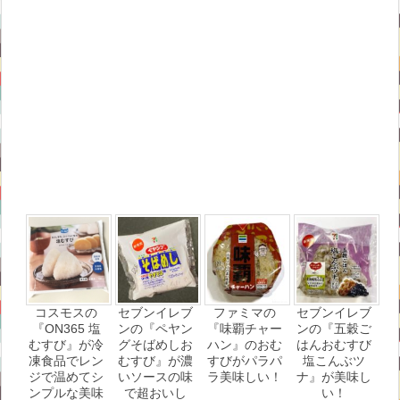
コスモスの
セブンイレブ
ファミマの
セブンイレブ
『ON365 塩
ンの『ペヤン
『味覇チャー
ンの『五穀ご
むすび』が冷
グそばめしお
ハン』のおむ
はんおむすび
凍食品でレン
むすび』が濃
すびがパラパ
塩こんぶツ
ジで温めてシ
いソースの味
ラ美味しい！
ナ』が美味し
ンプルな美味
で超おいし
い！