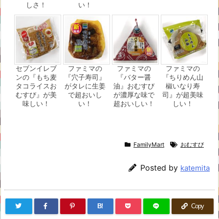
しさ！
い！
セブンイレブ
ファミマの
ファミマの
ファミマの
ンの『もち麦
『穴子寿司』
『バター醤
『ちりめん山
タコライスお
がタレに生姜
油』おむすび
椒いなり寿
むすび』が美
で超おいし
が濃厚な味で
司』が超美味
味しい！
い！
超おいしい！
しい！
FamilyMart
おむすび
Posted by
katemita
B!
Copy