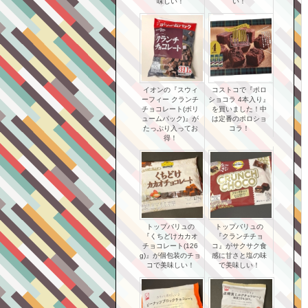
味しい！
い！
イオンの『スウィ
コストコで『ポロ
ーフィー クランチ
ショコラ 4本入り』
チョコレート(ボリ
を買いました！中
ュームパック)』が
は定番のポロショ
たっぷり入ってお
コラ！
得！
トップバリュの
トップバリュの
『くちどけカカオ
『クランチチョ
チョコレート(126
コ』がサクサク食
g)』が個包装のチョ
感に甘さと塩の味
コで美味しい！
で美味しい！