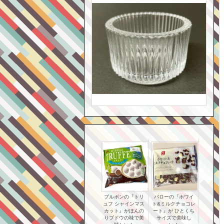
ブルボンの『トリ
バローの『ホワイ
ュフ シャインマス
ト&ミルクチョコレ
カット』がほんの
ート』が ひとくち
りブドウの味で美
サイズで美味し