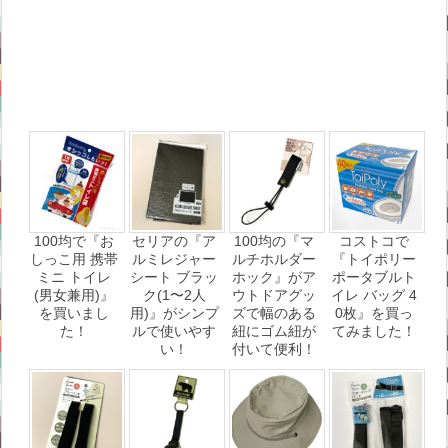
100均で『お
セリアの『ア
100均の『マ
コストコで
しっこ用 携帯
ルミレジャー
ルチホルダー
『トイポリー
ミニ トイレ
シート ブラッ
ホック』がア
ポータブルト
(男女兼用)』
ク(1〜2人
ウトドアグッ
イレ バッグ 4
を買いまし
用)』がシンプ
ズで幅のある
0枚』を買っ
た！
ルで使いやす
紐にゴム紐が
てみました！
い！
付いて便利！