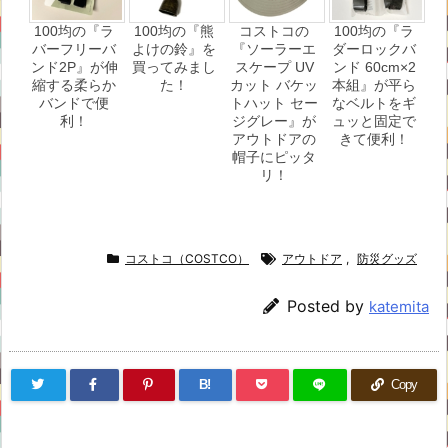
100均の『ラ
100均の『熊
コストコの
100均の『ラ
バーフリーバ
よけの鈴』を
『ソーラーエ
ダーロックバ
ンド2P』が伸
買ってみまし
スケープ UV
ンド 60cm×2
縮する柔らか
た！
カット バケッ
本組』が平ら
バンドで便
トハット セー
なベルトをギ
利！
ジグレー』が
ュッと固定で
アウトドアの
きて便利！
帽子にピッタ
リ！
コストコ（COSTCO）
アウトドア
,
防災グッズ
Posted by
katemita
B!
Copy