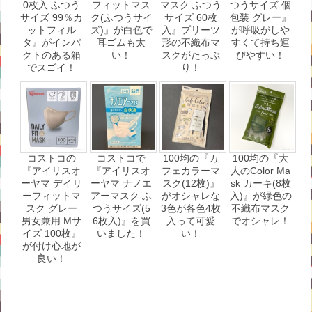
0枚入 ふつう
フィットマス
マスク ふつう
つうサイズ 個
サイズ 99％カ
ク(ふつうサイ
サイズ 60枚
包装 グレー』
ットフィル
ズ)』が白色で
入』プリーツ
が呼吸がしや
タ』がインパ
耳ゴムも太
形の不織布マ
すくて持ち運
クトのある箱
い！
スクがたっぷ
びやすい！
でスゴイ！
り！
コストコの
コストコで
100均の『カ
100均の『大
『アイリスオ
『アイリスオ
フェカラーマ
人のColor Ma
ーヤマ デイリ
ーヤマ ナノエ
スク(12枚)』
sk カーキ(8枚
ーフィットマ
アーマスク ふ
がオシャレな
入)』が緑色の
スク グレー
つうサイズ(5
3色が各色4枚
不織布マスク
男女兼用 Mサ
6枚入)』を買
入って可愛
でオシャレ！
イズ 100枚』
いました！
い！
が付け心地が
良い！