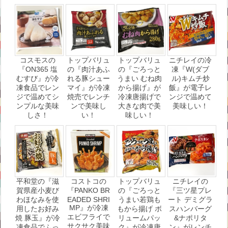
コスモスの
トップバリュ
トップバリュ
ニチレイの冷
『ON365 塩
の『肉汁あふ
の『ごろっと
凍『W(ダブ
むすび』が冷
れる豚シュー
うまい むね肉
ル)キムチ炒
凍食品でレン
マイ』が冷凍
から揚げ』が
飯』が電子レ
ジで温めてシ
焼売でレンチ
冷凍唐揚げで
ンジで温めて
ンプルな美味
ンで美味し
大きな肉で美
美味しい！
しさ！
い！
味しい！
平和堂の『滋
コストコの
トップバリュ
ニチレイの
賀県産小麦び
『PANKO BR
の『ごろっと
『三ツ星プレ
わほなみを使
EADED SHRI
うまい若鶏も
ート デミグラ
MP』が冷凍
用したお好み
もから揚げ ボ
スハンバーグ
エビフライで
焼 豚玉』が冷
リュームパッ
&ナポリタ
サクサク美味
凍食品でふっ
ク』が冷凍唐
ン』がレンチ