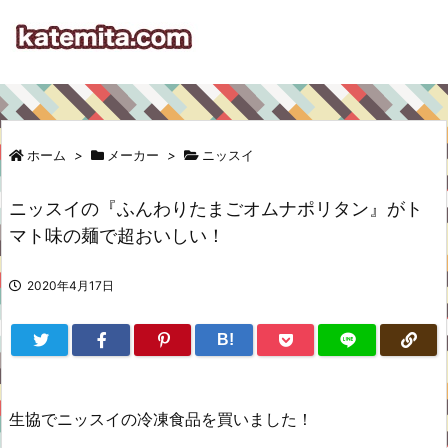
ホーム
>
メーカー
>
ニッスイ
ニッスイの『ふんわりたまごオムナポリタン』がト
マト味の麺で超おいしい！
2020年4月17日
B!
生協でニッスイの冷凍食品を買いました！