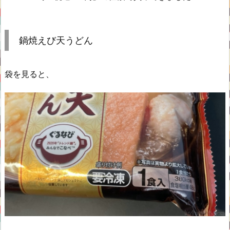
鍋焼えび天うどん
袋を見ると、