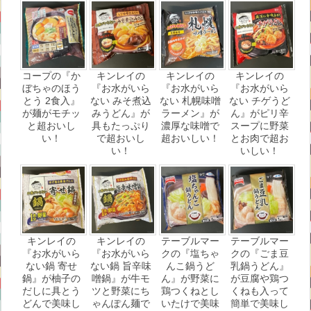
コープの『か
キンレイの
キンレイの
キンレイの
ぼちゃのほう
『お水がいら
『お水がいら
『お水がいら
とう 2食入』
ない みそ煮込
ない 札幌味噌
ない チゲうど
が麺がモチッ
みうどん』が
ラーメン』が
ん』がピリ辛
と超おいし
具もたっぷり
濃厚な味噌で
スープに野菜
い！
で超おいし
超おいしい！
とお肉で超お
い！
いしい！
キンレイの
キンレイの
テーブルマー
テーブルマー
『お水がいら
『お水がいら
クの『塩ちゃ
クの『ごま豆
ない鍋 寄せ
ない鍋 旨辛味
んこ鍋うど
乳鍋うどん』
鍋』が柚子の
噌鍋』が牛モ
ん』が野菜に
が豆腐や鶏つ
だしに具とう
ツと野菜にち
鶏つくねとし
くねも入って
どんで美味し
ゃんぽん麺で
いたけで美味
簡単で美味し