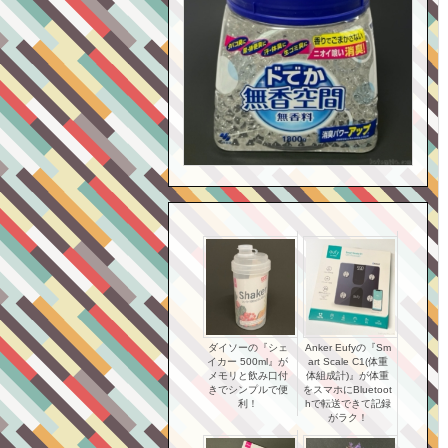
ダイソーの『シェ
Anker Eufyの『Sm
イカー 500ml』が
art Scale C1(体重
メモリと飲み口付
体組成計)』が体重
きでシンプルで便
をスマホにBluetoot
利！
hで転送できて記録
がラク！