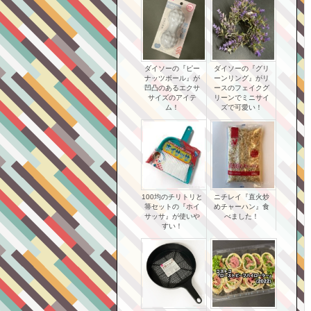
ダイソーの『ピー
ダイソーの『グリ
ナッツボール』が
ーンリング』がリ
凹凸のあるエクサ
ースのフェイクグ
サイズのアイテ
リーンでミニサイ
ム！
ズで可愛い！
100均のチリトリと
ニチレイ『直火炒
箒セットの『ホイ
めチャーハン』食
サッサ』が使いや
べました！
すい！