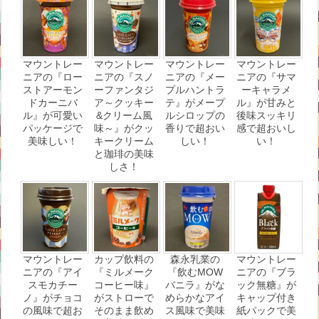
マウントレー
マウントレー
マウントレー
マウントレー
ニアの『ロー
ニアの『スノ
ニアの『メー
ニアの『サマ
ストアーモン
ーファンタジ
プルハントラ
ーキャラメ
ドカーニバ
ア～クッキー
テ』がメープ
ル』が甘みと
ル』が可愛い
&クリーム風
ルシロップの
後味スッキリ
パッケージで
味～』がクッ
香りで超おい
感で超おいし
美味しい！
キークリーム
しい！
い！
と珈琲の美味
しさ！
マウントレー
カップ飲料の
森永乳業の
マウントレー
ニアの『アイ
『ミルメーク
『飲むMOW
ニアの『ブラ
スモカチー
コーヒー味』
バニラ』がな
ック無糖』が
ノ』がチョコ
がストローで
めらかなアイ
キャップ付き
の風味で超お
そのまま飲め
ス風味で美味
紙パックで美