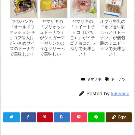
フジパンの
ヤマザキの
ヤマザキの
オブセ牛乳の
『オールドフ
『ブリオッシ
『スイートチ
『オブセ牛乳
ァッション チ
ュドーナツ』
ョコ（いち
しっとりドー
ョコ(2個入)』
がシュガーマ
ご）』がイチ
ナツ』が個包
が小さめサイ
ーガリンのよ
ゴチョコたっ
装のミニドー
ズのドーナツ
うなクリーム
ぷりで美味し
ナツで美味し
で美味しい！
で美味しい！
い！
い！
ヤマザキ
ドーナツ
Posted by
katemita
B!
Copy