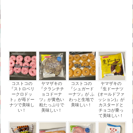
コストコの
ヤマザキの
コストコの
ヤマザキの
『ストロベリ
『クランチチ
『シュガード
『生ドーナツ
ークロドッ
ョコドーナ
ーナツ』が ふ
(オールドファ
ト』が苺ドー
ツ』が黄色い
わっと生地で
ッション)』が
ナツで美味し
粒たっぷりで
美味しい！
カスタードと
い！
美味しい！
チョコが乗っ
て美味しい！