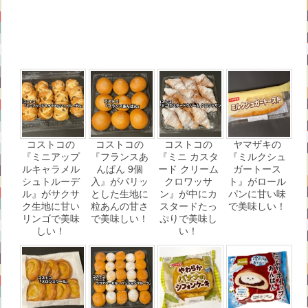
コストコの
コストコの
コストコの
ヤマザキの
『ミニアップ
『フランスあ
『ミニ カスタ
『ミルクシュ
ルキャラメル
んぱん 9個
ード クリーム
ガートース
シュトルーデ
入』がパリッ
クロワッサ
ト』がロール
ル』がサクサ
とした生地に
ン』が中にカ
パンに甘い味
ク生地に甘い
粒あんの甘さ
スタードたっ
で美味しい！
リンゴで美味
で美味しい！
ぷりで美味し
しい！
い！