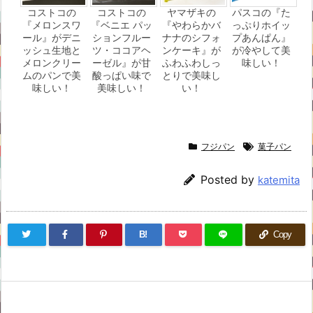
コストコの
コストコの
ヤマザキの
パスコの『た
『メロンスワ
『ベニエ パッ
『やわらかバ
っぷりホイッ
ール』がデニ
ションフルー
ナナのシフォ
プあんぱん』
ッシュ生地と
ツ・ココアヘ
ンケーキ』が
が冷やして美
メロンクリー
ーゼル』が甘
ふわふわしっ
味しい！
ムのパンで美
酸っぱい味で
とりで美味し
味しい！
美味しい！
い！
フジパン
菓子パン
Posted by
katemita
B!
Copy