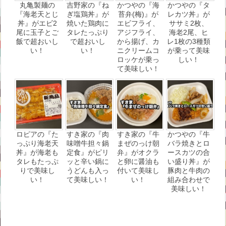
丸亀製麺の
吉野家の『ね
かつやの『海
かつやの『タ
『海老天とじ
ぎ塩鶏丼』が
苔弁(梅)』が
レカツ丼』が
丼』がエビ2
焼いた鶏肉に
エビフライ、
ササミ2枚、
尾に玉子とご
タレたっぷり
アジフライ、
海老2尾、ヒ
飯で超おいし
で超おいし
から揚げ、カ
レ1枚の3種類
い！
い！
ニクリームコ
が乗って美味
ロッケが乗っ
しい！
て美味しい！
ロピアの『た
すき家の『肉
すき家の『牛
かつやの『牛
っぷり海老天
味噌牛担々鍋
まぜのっけ朝
バラ焼きとロ
丼』が海老も
定食』がピリ
弁』がオクラ
ースカツの合
タレもたっぷ
ッと辛い鍋に
と卵に醤油も
い盛り丼』が
りで美味し
うどんも入っ
付いて美味し
豚肉と牛肉の
い！
て美味しい！
い！
組み合わせで
美味しい！