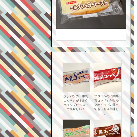
フジパンの『牛乳
フジパンの『関牛
コッペ』がミルク
乳コッペ』がミル
ホイップたっぷり
クホイップの甘さ
で美味しい！
でもっちり美味し
い！