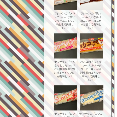
フジパンの『メロ
フジパンの『黒コ
ンコッペ』が甘い
ッペみたいなあげ
クリームにモッチ
ぱん』が中はふわ
リ生地で美味し
っと甘くて美味し
い！
い！
ヤマザキの『もち
パスコの『じゃり
もちとしたコッペ
コッペ ミルメーク
パン(秋田県産北限
コーヒー味』が珈
の桃＆ホイップ)』
琲牛乳のようなク
が美味しい！
リームで美味し
い！
ヤマザキの『白い
ヤマザキの『白いコ