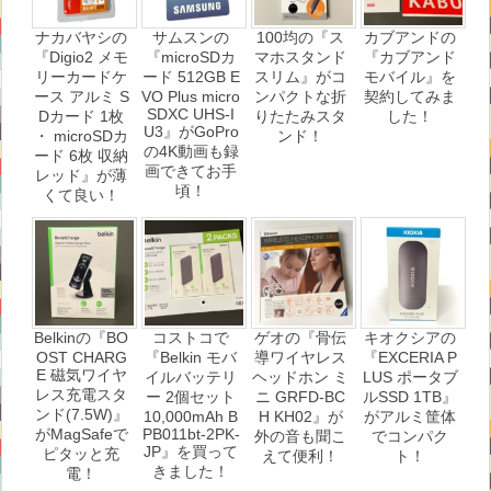
ナカバヤシの
サムスンの
100均の『ス
カブアンドの
『Digio2 メモ
『microSDカ
マホスタンド
『カブアンド
リーカードケ
ード 512GB E
スリム』がコ
モバイル』を
ース アルミ S
VO Plus micro
ンパクトな折
契約してみま
SDXC UHS-I
Dカード 1枚
りたたみスタ
した！
U3』がGoPro
・ microSDカ
ンド！
の4K動画も録
ード 6枚 収納
画できてお手
レッド』が薄
頃！
くて良い！
Belkinの『BO
コストコで
ゲオの『骨伝
キオクシアの
OST CHARG
『Belkin モバ
導ワイヤレス
『EXCERIA P
E 磁気ワイヤ
イルバッテリ
ヘッドホン ミ
LUS ポータブ
レス充電スタ
ー 2個セット
ニ GRFD-BC
ルSSD 1TB』
ンド(7.5W)』
10,000mAh B
H KH02』が
がアルミ筐体
がMagSafeで
PB011bt-2PK-
外の音も聞こ
でコンパク
JP』を買って
ピタッと充
えて便利！
ト！
きました！
電！