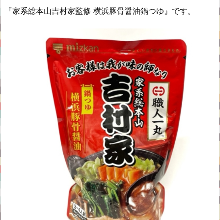
『家系総本山吉村家監修 横浜豚骨醤油鍋つゆ』です。