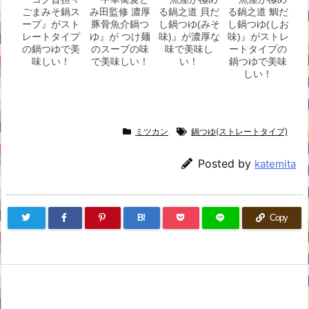
ごまみそ鍋ス
み田監修 濃厚
る鍋之道 貝だ
る鍋之道 鯛だ
ープ』がスト
豚骨魚介鍋つ
し鍋つゆ(みそ
し鍋つゆ(しお
レートタイプ
ゆ』が つけ麺
味)』が濃厚な
味)』がストレ
の鍋つゆで美
のスープの味
味で美味し
ートタイプの
味しい！
で美味しい！
い！
鍋つゆで美味
しい！
ミツカン
鍋つゆ(ストレートタイプ)
Posted by
katemita
B!
Copy