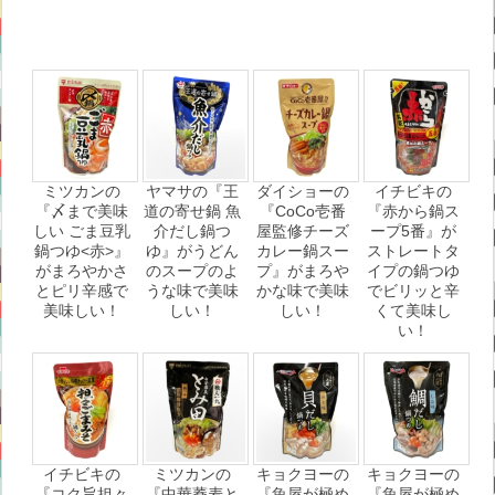
ミツカンの
ヤマサの『王
ダイショーの
イチビキの
『〆まで美味
道の寄せ鍋 魚
『CoCo壱番
『赤から鍋ス
しい ごま豆乳
介だし鍋つ
屋監修チーズ
ープ5番』が
鍋つゆ<赤>』
ゆ』がうどん
カレー鍋スー
ストレートタ
がまろやかさ
のスープのよ
プ』がまろや
イプの鍋つゆ
とピリ辛感で
うな味で美味
かな味で美味
でビリッと辛
美味しい！
しい！
しい！
くて美味し
い！
イチビキの
ミツカンの
キョクヨーの
キョクヨーの
『コク旨担々
『中華蕎麦と
『魚屋が極め
『魚屋が極め