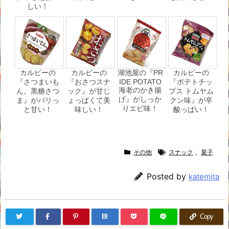
しい！
カルビーの
カルビーの
湖池屋の『PR
カルビーの
『さつまいも
『おさつスナ
IDE POTATO
『ポテトチッ
海老のかき揚
ん。黒糖さつ
ック』が甘じ
プス トムヤム
げ』がしっか
ま』がバリっ
ょっぱくて美
クン味』が辛
りエビ味！
と甘い！
味しい！
酸っぱい！
その他
スナック
,
菓子
Posted by
katemita
B!
Copy