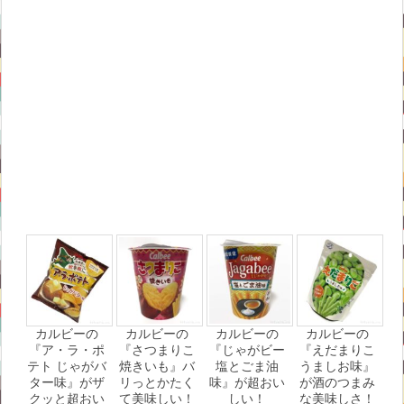
カルビーの
カルビーの
カルビーの
カルビーの
『ア・ラ・ポ
『さつまりこ
『じゃがビー
『えだまりこ
テト じゃがバ
焼きいも』バ
塩とごま油
うましお味』
ター味』がザ
リっとかたく
味』が超おい
が酒のつまみ
クッと超おい
て美味しい！
しい！
な美味しさ！