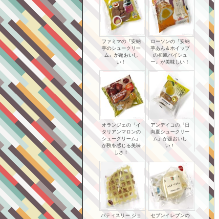
ファミマの『安納
ローソンの『安納
芋のシュークリー
芋あん＆ホイップ
ム』が超おいし
の和風パイシュ
い！
ー』が美味しい！
オランジェの『イ
アンデイコの『日
タリアンマロンの
向夏シュークリー
シュークリーム』
ム』が超おいし
が秋を感じる美味
い！
しさ！
パティスリー ジョ
セブンイレブンの