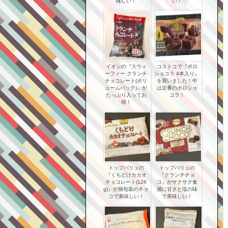
味しい！
い！
イオンの『スウィ
コストコで『ポロ
ーフィー クランチ
ショコラ 4本入り』
チョコレート(ボリ
を買いました！中
ュームパック)』が
は定番のポロショ
たっぷり入ってお
コラ！
得！
トップバリュの
トップバリュの
『くちどけカカオ
『クランチチョ
チョコレート(126
コ』がサクサク食
g)』が個包装のチョ
感に甘さと塩の味
コで美味しい！
で美味しい！