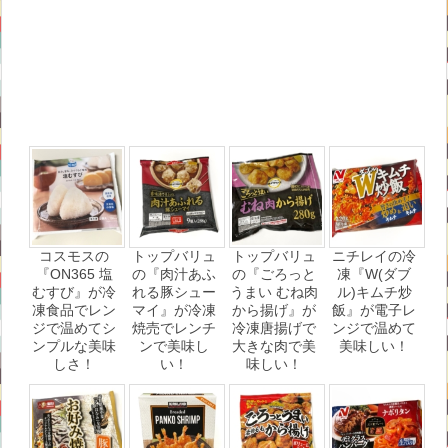
コスモスの
トップバリュ
トップバリュ
ニチレイの冷
『ON365 塩
の『肉汁あふ
の『ごろっと
凍『W(ダブ
むすび』が冷
れる豚シュー
うまい むね肉
ル)キムチ炒
凍食品でレン
マイ』が冷凍
から揚げ』が
飯』が電子レ
ジで温めてシ
焼売でレンチ
冷凍唐揚げで
ンジで温めて
ンプルな美味
ンで美味し
大きな肉で美
美味しい！
しさ！
い！
味しい！