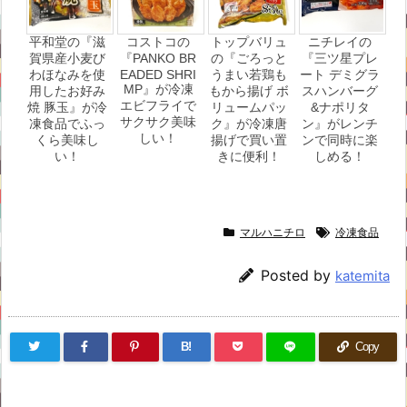
平和堂の『滋
コストコの
トップバリュ
ニチレイの
賀県産小麦び
『PANKO BR
の『ごろっと
『三ツ星プレ
わほなみを使
EADED SHRI
うまい若鶏も
ート デミグラ
MP』が冷凍
用したお好み
もから揚げ ボ
スハンバーグ
エビフライで
焼 豚玉』が冷
リュームパッ
&ナポリタ
サクサク美味
凍食品でふっ
ク』が冷凍唐
ン』がレンチ
しい！
くら美味し
揚げで買い置
ンで同時に楽
い！
きに便利！
しめる！
マルハニチロ
冷凍食品
Posted by
katemita
B!
Copy