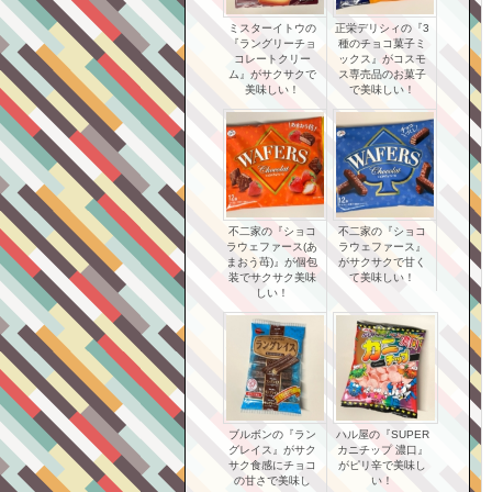
ミスターイトウの
正栄デリシィの『3
『ラングリーチョ
種のチョコ菓子ミ
コレートクリー
ックス』がコスモ
ム』がサクサクで
ス専売品のお菓子
美味しい！
で美味しい！
不二家の『ショコ
不二家の『ショコ
ラウェファース(あ
ラウェファース』
まおう苺)』が個包
がサクサクで甘く
装でサクサク美味
て美味しい！
しい！
ブルボンの『ラン
ハル屋の『SUPER
グレイス』がサク
カニチップ 濃口』
サク食感にチョコ
がピリ辛で美味し
の甘さで美味し
い！