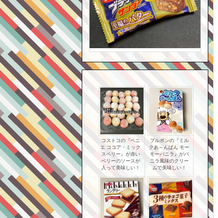
コストコの『ベニ
ブルボンの『ミル
エ ココア・ミック
クあ～んぱん モー
スベリー』が赤い
モーバニラ』がバ
ベリーのソースが
ニラ風味のクリー
入って美味しい！
ムで美味しい！