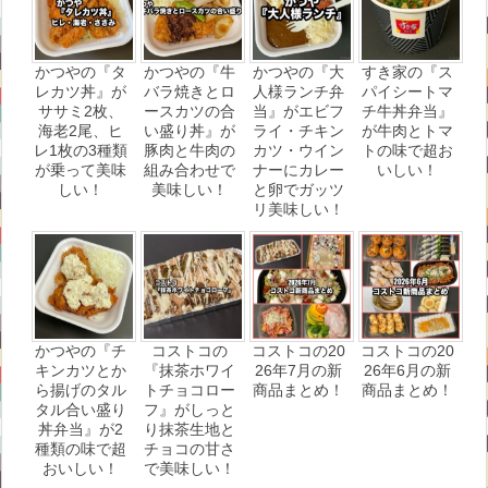
かつやの『タ
かつやの『牛
かつやの『大
すき家の『ス
レカツ丼』が
バラ焼きとロ
人様ランチ弁
パイシートマ
ササミ2枚、
ースカツの合
当』がエビフ
チ牛丼弁当』
海老2尾、ヒ
い盛り丼』が
ライ・チキン
が牛肉とトマ
レ1枚の3種類
豚肉と牛肉の
カツ・ウイン
トの味で超お
が乗って美味
組み合わせで
ナーにカレー
いしい！
しい！
美味しい！
と卵でガッツ
リ美味しい！
かつやの『チ
コストコの
コストコの20
コストコの20
キンカツとか
『抹茶ホワイ
26年7月の新
26年6月の新
ら揚げのタル
トチョコロー
商品まとめ！
商品まとめ！
タル合い盛り
フ』がしっと
丼弁当』が2
り抹茶生地と
種類の味で超
チョコの甘さ
おいしい！
で美味しい！