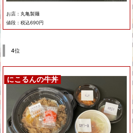
お店：丸亀製麺
値段：税込690円
4位
にこるんの牛丼