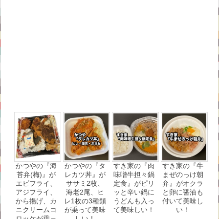
かつやの『海
かつやの『タ
すき家の『肉
すき家の『牛
苔弁(梅)』が
レカツ丼』が
味噌牛担々鍋
まぜのっけ朝
エビフライ、
ササミ2枚、
定食』がピリ
弁』がオクラ
アジフライ、
海老2尾、ヒ
ッと辛い鍋に
と卵に醤油も
から揚げ、カ
レ1枚の3種類
うどんも入っ
付いて美味し
ニクリームコ
が乗って美味
て美味しい！
い！
ロッケが乗っ
しい！