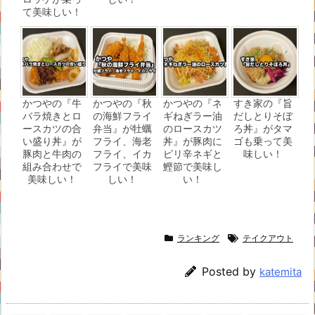
て美味しい！
かつやの『牛
かつやの『秋
かつやの『ネ
すき家の『旨
バラ焼きとロ
の海鮮フライ
ギねぎラー油
だしとりそぼ
ースカツの合
弁当』が牡蠣
のロースカツ
ろ丼』がタマ
い盛り丼』が
フライ、海老
丼』が豚肉に
ゴも乗って美
豚肉と牛肉の
フライ、イカ
ピリ辛ネギと
味しい！
組み合わせで
フライで美味
鰹節で美味し
美味しい！
しい！
い！
ランキング
テイクアウト
Posted by
katemita