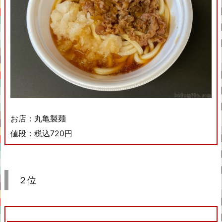
お店：丸亀製麺
値段：税込720円
２位