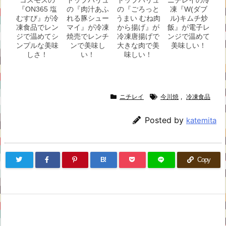
『ON365 塩
の『肉汁あふ
の『ごろっと
凍『W(ダブ
むすび』が冷
れる豚シュー
うまい むね肉
ル)キムチ炒
凍食品でレン
マイ』が冷凍
から揚げ』が
飯』が電子レ
ジで温めてシ
焼売でレンチ
冷凍唐揚げで
ンジで温めて
ンプルな美味
ンで美味し
大きな肉で美
美味しい！
しさ！
い！
味しい！
ニチレイ
今川焼
,
冷凍食品
Posted by
katemita
B!
Copy