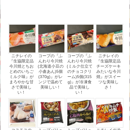
ニチレイの
コープの『ふ
コープの『ふ
ニチレイの
『生協限定品
んわり今川焼
んわり今川焼
『生協限定品
今川焼とちお
(北海道小豆の
(ミルク仕立て
チーズケーキ
とめのいちご
小倉あん)5個
のチョコクリ
みたいな今川
ミルク味』が
(370g)』がレ
ーム)5個(315
焼』がスイー
まろやかな甘
ンジで温めて
g)』が冷凍食
ツな美味し
さで美味し
美味しい！
品で美味し
さ！
い！
い！
コスモスの
トップバリュ
トップバリュ
ニチレイの冷