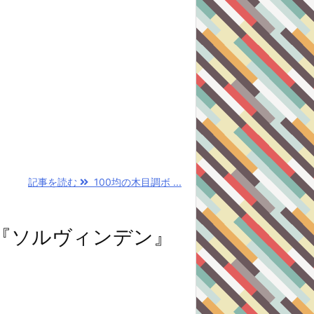
記事を読む
100均の木目調ボ ...
ン『ソルヴィンデン』