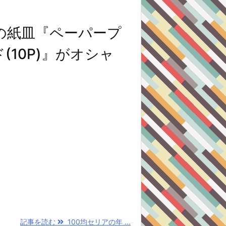
の紙皿『ペーパープ
(10P)』がオシャ
記事を読む
100均セリアの年 ...