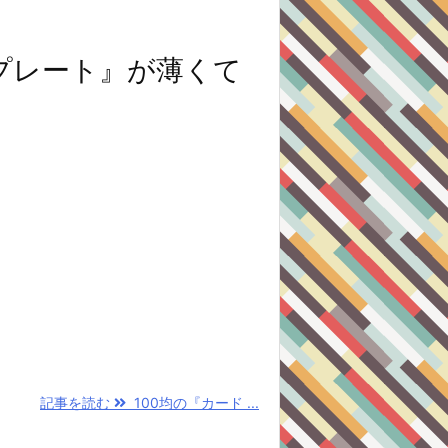
プレート』が薄くて
記事を読む
100均の『カード ...