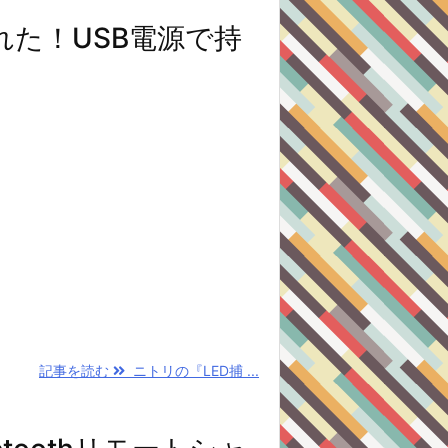
れた！USB電源で持
記事を読む
ニトリの『LED捕 ...