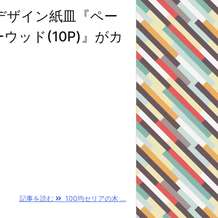
デザイン紙皿『ペー
ウッド(10P)』がカ
記事を読む
100均セリアの木 ...