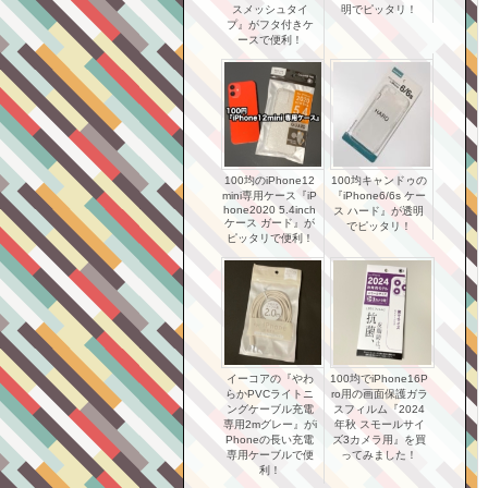
スメッシュタイ
明でピッタリ！
プ』がフタ付きケ
ースで便利！
100均のiPhone12
100均キャンドゥの
mini専用ケース『iP
『iPhone6/6s ケー
hone2020 5.4inch
ス ハード』が透明
ケース ガード』が
でピッタリ！
ピッタリで便利！
イーコアの『やわ
100均でiPhone16P
らかPVCライトニ
ro用の画面保護ガラ
ングケーブル充電
スフィルム『2024
専用2mグレー』がi
年秋 スモールサイ
Phoneの長い充電
ズ3カメラ用』を買
専用ケーブルで便
ってみました！
利！