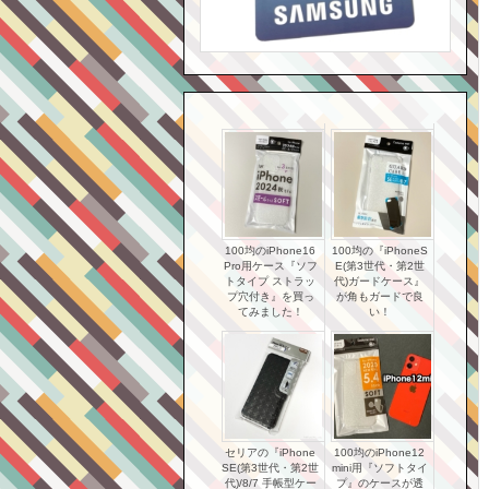
100均のiPhone16
100均の『iPhoneS
Pro用ケース『ソフ
E(第3世代・第2世
トタイプ ストラッ
代)ガードケース』
プ穴付き』を買っ
が角もガードで良
てみました！
い！
セリアの『iPhone
100均のiPhone12
SE(第3世代・第2世
mini用『ソフトタイ
代)/8/7 手帳型ケー
プ』のケースが透