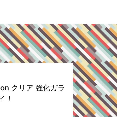
ction クリア 強化ガラ
イ！