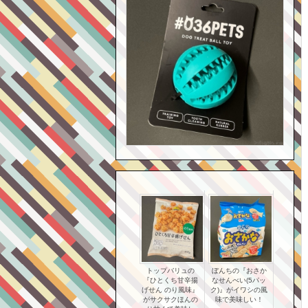
トップバリュの
ぼんちの『おさか
『ひとくち甘辛揚
なせんべい(5パッ
げせん のり風味』
ク)』がイワシの風
がサクサクほんの
味で美味しい！