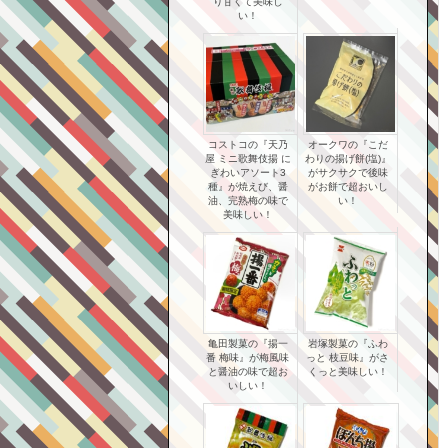
り甘くて美味し
い！
コストコの『天乃
オークワの『こだ
屋 ミニ歌舞伎揚 に
わりの揚げ餅(塩)』
ぎわいアソート3
がサクサクで後味
種』が焼えび、醤
がお餅で超おいし
油、完熟梅の味で
い！
美味しい！
亀田製菓の『揚一
岩塚製菓の『ふわ
番 梅味』が梅風味
っと 枝豆味』がさ
と醤油の味で超お
くっと美味しい！
いしい！